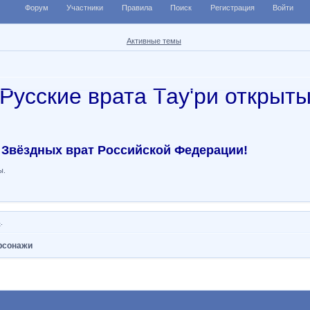
Форум
Участники
Правила
Поиск
Регистрация
Войти
Активные темы
Русские врата Тау'ри открыт
 Звёздных врат Российской Федерации!
ы.
ь
.
рсонажи