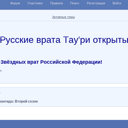
Форум
Участники
Правила
Поиск
Регистрация
Войти
Активные темы
Русские врата Тау'ри открыт
 Звёздных врат Российской Федерации!
ы.
ь
.
антида: Второй сезон