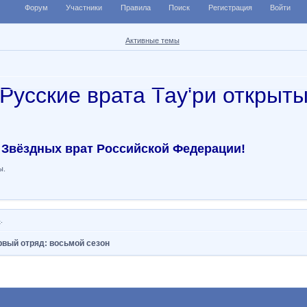
Форум
Участники
Правила
Поиск
Регистрация
Войти
Активные темы
Русские врата Тау'ри открыт
 Звёздных врат Российской Федерации!
ы.
ь
.
рвый отряд: восьмой сезон