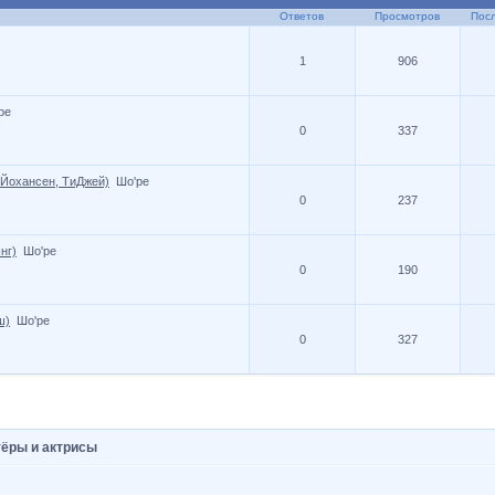
Ответов
Просмотров
Пос
1
906
ре
0
337
Йохансен, ТиДжей)
Шо'ре
0
237
нг)
Шо'ре
0
190
ш)
Шо'ре
0
327
тёры и актрисы