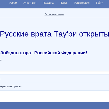
Форум
Участники
Правила
Поиск
Регистрация
Войти
Активные темы
Русские врата Тау'ри открыт
 Звёздных врат Российской Федерации!
ы.
ь
.
тёры и актрисы