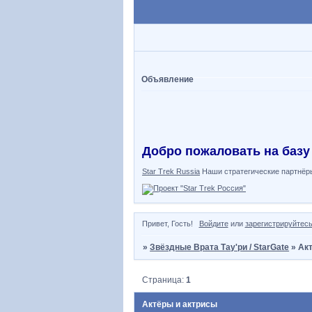
Объявление
Добро пожаловать на базу
Star Trek Russia
Наши стратегические партнёр
Привет, Гость!
Войдите
или
зарегистрируйтес
»
Звёздные Врата Тау'ри / StarGate
»
Ак
Страница:
1
Актёры и актрисы