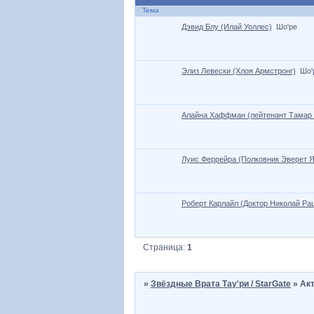
Тема
Дэвид Блу (Илай Уоллес)
Шо'ре
Элиз Левески (Хлоя Армстронг)
Шо'
Алайна Хаффман (лейтенант Тамар 
Луис Феррейра (Полковник Эверет Я
Роберт Карлайл (Доктор Николай Ра
Страница:
1
»
Звёздные Врата Тау'ри / StarGate
»
Ак